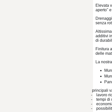
Elevata v
aperto" e
Drenaggio
senza rot
Altissima
additivi 
di durabil
Finitura 
delle matr
La nostra
Muro
Muro
Pann
principali van
- lavoro rido
- tempi di m
- economia ri
- possibilità 