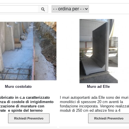
Muro costolato
Muro ad Elle
bricato in c.a caratterizzato
I muri autoportanti ada Elle sono dei muri
nza di costole di irrigidimento
monolitici di spessore 20 cm aventi la
izzazione di murature con
fondazione incorporata. Vengono realizzat
vate e spinte del terreno
moduli di 250 cm ed altezze fino a 4
Il manufatto viene generalmente
mt. I muri completi di fondazione, compo
Richiedi Preventivo
Richiedi Preventivo
per la costruzione di muri
degli oneri in meno per la messa in opera,
palle da ponte, muri d’argine.
risparmia sul tempo d’ installazione e non
hanno bisogno di casseratura e getti