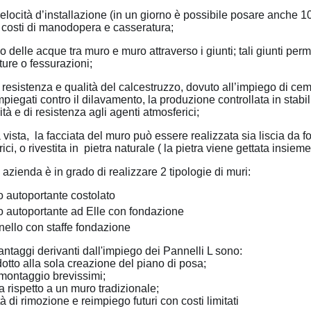
elocità d’installazione (in un giorno è possibile posare anche 10
 costi di manodopera e casseratura;
 delle acque tra muro e muro attraverso i giunti; tali giunti perm
ture o fessurazioni;
 resistenza e qualità del calcestruzzo, dovuto all’impiego di cem
impiegati contro il dilavamento, la produzione controllata in sta
ità e di resistenza agli agenti atmosferici;
a vista, la facciata del muro può essere realizzata sia liscia da f
ici, o rivestita in pietra naturale ( la pietra viene gettata insiem
 azienda è in grado di realizzare 2 tipologie di muri:
 autoportante costolato
 autoportante ad Elle con fondazione
ello con staffe fondazione
taggi derivanti dall'impiego dei Pannelli L sono:
tto alla sola creazione del piano di posa;
ontaggio brevissimi;
spetto a un muro tradizionale;
di rimozione e reimpiego futuri con costi limitati