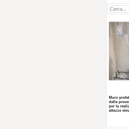
Muro prefab
dalla prese
per la real
altezze ele
variabili. 
utilizzato 
stradali, s