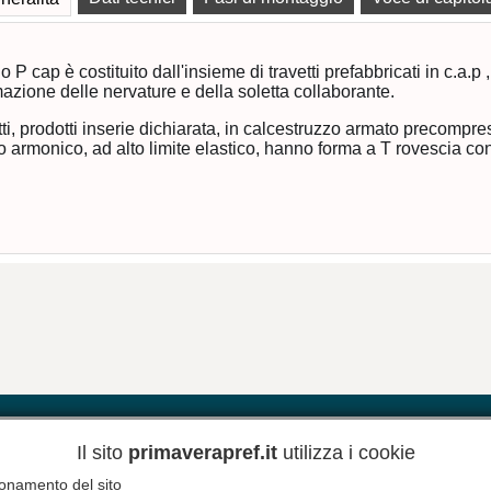
Il sola
in cal
vibrato
aio P cap è costituito dall'insieme di travetti prefabbricati in c.a.
riempim
mazione delle nervature e della soletta collaborante.
allegg
trasver
etti, prodotti inserie dichiarata, in calcestruzzo armato precompress
di 4.50
o armonico, ad alto limite elastico, hanno forma a T rovescia co
planime
all’ele
utilizz
collab
armata 
calces
≤0.6, e
uso di
massim
Nelle o
appogg
livell
anomal
Newsletter
provvi
Il sito
primaverapref.it
utilizza i cookie
a dist
zionamento del sito