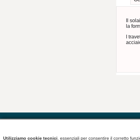
Il sol
la for
I trav
acciai
Utilizziamo cookie tecnici
, essenziali per consentire il corretto fun