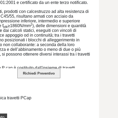
1:2001 e certificato da un ente terzo notificato.
tti, prodotti con calcestruzzo ad alta resistenza di
 C45/55, risultano armati con acciaio da
pressione inferiore, intermedio e superiore
2
 f
≥1860N/mm
), delle dimensioni e quantità
ptk
e dai calcoli statici, eseguiti con vincoli di
e appoggio od in continuità; tra i travetti
o posizionati i blocchi di alleggerimento in
zio non collaborante: a seconda della loro
zza e dell’abbinamento o meno di due o più
i, si possono ottenere diversi interassi tra i travetti
o P cap è costituito dall'insieme di travetti
ricati in c.a.p.; blocchi in laterizio, aventi
Richiedi Preventivo
ale funzione di alleggerimento, e getto di
tamento per la formazione delle nervature e
oletta collaborante.
ortamento solidale con le travi principali e/o con
ica travetti PCap
pate adiacenti viene garantito inserendo prima
tto di completamento, opportune armature in
o ad aderenza migliorata tipo B450C, atte a
ere ad azioni taglianti ed a momento negativo.
ato