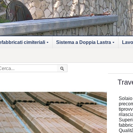
fabbricati cimiteriali
Sistema a Doppia Lastra
Lavo
+
+
Trav
Solaio
precomp
tiprovv
rilasc
Superio
fabbri
Qualit