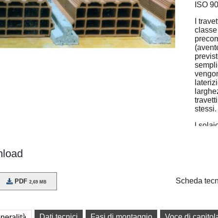
ISO 900
I trave
classe
precom
(avente
previst
semplic
vengon
lateri
larghe
travett
stessi.
l solai
prefabb
princip
load
comple
della s
Il comp
Scheda tecn
PDF
2,69 MB
le cam
del ge
acciai
resist
Dati tecnici
Fasi di montaggio
Voce di capitol
neralità