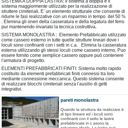
SISTEMA A DOPPIA LASTRA: Il sistema a doppia è il
sistema maggiormente utilizzato per la realizzazione di
struttere cimiteriali. E' un elemento strutturale che consente di
ridurre le fasi realizzative con un risparmio in tempo del 50 %
. Elemina gli oneri della casseratura e della legatura del ferro
pur mantenendo invariato la tecnica costruttiva.
SISTEMA MONOLASTRA : Elemento Prefabbricato utilizzato
come cassero esterno in tutte quelle strutture lineari dove i
loculi sono confinanti con i setti in c.a. Elimina la casseratura
esterna utilizzando gli stessi loculi come cassero interno. Puo
essere fornito come semplice cassero oppure può contenere
l'armatura di progetto.
ELEMENTI PREFABBRICATI FINITI: Sistema molto rapido
costituito da elementi prefabbricati finiti connessi tra loro
mediante connessione meccanica. Questo sistema consente
di realizzare blocchi cimiteriali senza l'ausilio di getti
integrativi.
pareti monolastra
Quando la struttura da realizzare è
di tipo lineare ed i loculi sono
confinanti con il setto le lastre
prefabbricate in c.asono la
soluzione ideale. La lastra può